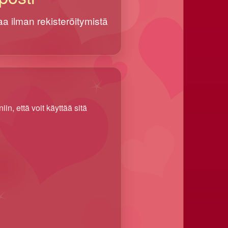
aa ilman rekisteröitymistä
n, että voit käyttää sitä