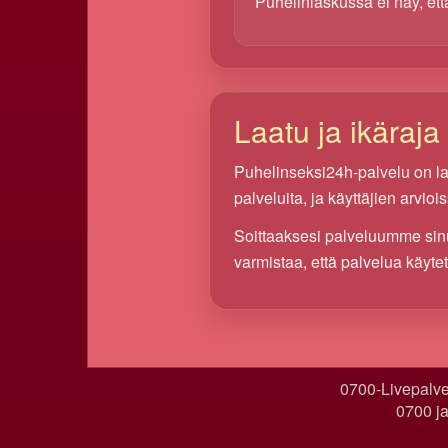
Puhelinlaskussa ei näy, että
Laatu ja ikäraja
Puhelinseksi24h-palvelu on l
palveluita, ja käyttäjien arvi
Soittaaksesi palveluumme sinu
varmistaa, että palvelua käyte
0700-Livepalvel
0700 ja