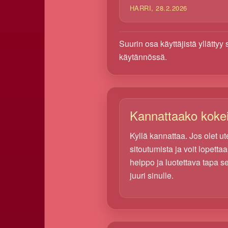
HARRI, 28.2.2026
Suurin osa käyttäjistä yllättyy
käytännössä.
Kannattaako kokei
Kyllä kannattaa. Jos olet ut
sitoutumista ja voit lopetta
helppo ja luotettava tapa se
juuri sinulle.