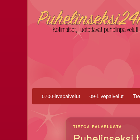
0700-livepalvelut
09-Livepalvelut
Tie
TIETOA PALVELUSTA
Puhelinseksi t