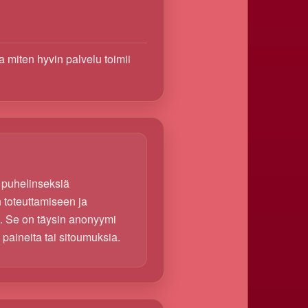
a miten hyvin palvelu toimii
 puhelinseksiä
 toteuttamiseen ja
n. Se on täysin anonyymi
 paineita tai sitoumuksia.