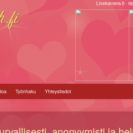
Livekamera.fi - tä
toa
Työnhaku
Yhteystiedot
urvallisesti, anonyymisti ja hel