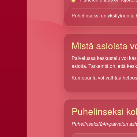
Puhelinseksi on yksityinen ja 
Mistä asioista vo
Palvelussa keskustelu voi käsit
asioita. Tärkeintä on, että kes
Kumppania voi vaihtaa helpos
Puhelinseksi k
Puhelinseksi24h-palvelun as