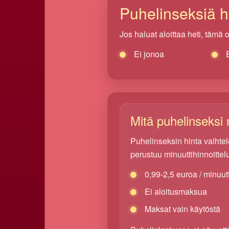
Puhelinseksiä he
Jos haluat aloittaa heti, tämä
Ei jonoa
Mitä puhelinseksi
Puhelinseksin hinta vaihtel
perustuu minuuttihinnoittel
0,99-2,5 euroa / minuutt
Ei aloitusmaksua
Maksat vain käytöstä