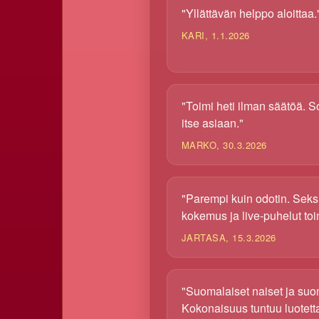
"Yllättävän helppo aloittaa.
KARI, 1.1.2026
"Toimi heti ilman säätöä. 
itse asiaan."
MARKO, 30.3.2026
"Parempi kuin odotin. Seksi
kokemus ja live-puhelut toi
JARTASA, 15.3.2026
"Suomalaiset naiset ja suo
Kokonaisuus tuntuu luotetta