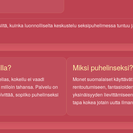
 siitä, kuinka luonnolliselta keskustelu seksipuhelimessa tuntuu j
lla?
Miksi puhelinseksi?
elias, kokeilu ei vaadi
Monet suomalaiset käyttävät
a milloin tahansa. Palvelu on
rentoutumiseen, fantasioiden
lvittää, sopiiko puhelinseksi
yksinäisyyden lievittämisee
tapa kokea jotain uutta ilman