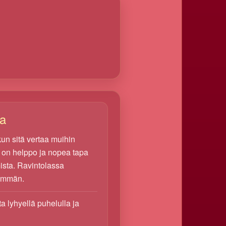
ta
 kun sitä vertaa muihin
e on helppo ja nopea tapa
ista. Ravintolassa
emmän.
ita lyhyellä puhelulla ja