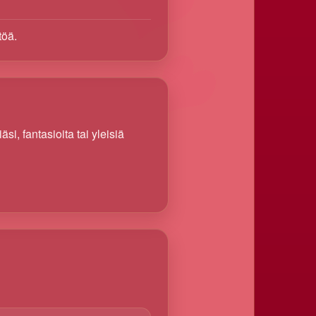
töä.
i, fantasioita tai yleisiä