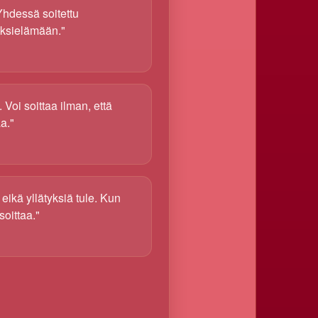
Yhdessä soitettu
seksielämään."
 Voi soittaa ilman, että
a."
eikä yllätyksiä tule. Kun
soittaa."