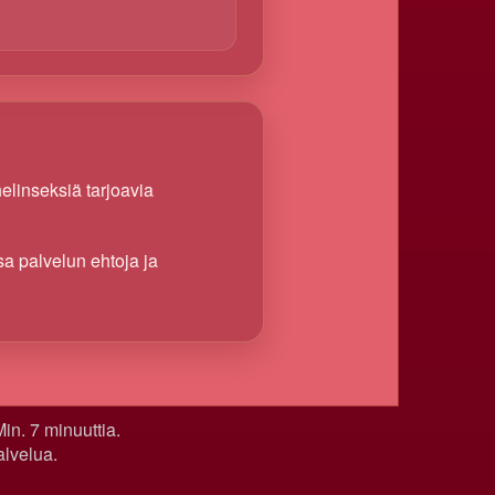
linseksiä tarjoavia
a palvelun ehtoja ja
in. 7 minuuttia.
alvelua.