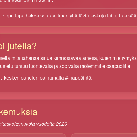
helppo tapa hakea seuraa ilman yllättäviä laskuja tai turhaa sää
i jutella?
ellä mitä tahansa sinua kiinnostavaa aihetta, kuten mieltymyksiäs
kustelu tuntuu luontevalta ja sopivalta molemmille osapuolille.
ti kesken puhelun painamalla #-näppäintä.
okemuksia
iakaskokemuksia vuodelta 2026