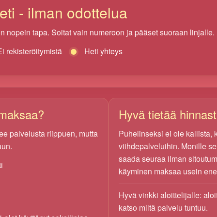
ti - ilman odottelua
 on nopein tapa. Soitat vain numeroon ja pääset suoraan linjalle.
Ei rekisteröitymistä
Heti yhteys
 maksaa?
Hyvä tietää hinnas
ee palvelusta riippuen, mutta
Puhelinseksi ei ole kallista,
uun.
viihdepalveluihin. Monille s
saada seuraa ilman sitoutum
i
käyminen maksaa usein en
Hyvä vinkki aloittelijalle: alo
katso miltä palvelu tuntuu.