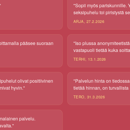
"
"Sopii myös pariskunnille. 
seksipuhelu toi piristystä 
ARJA, 27.2.2026
Soittamalla pääsee suoraan
"Iso plussa anonymiteetistä.
vastapuoli tietää kuka soitta
TERHI, 13.1.2026
puhelut olivat positiivinen
"Palvelun hinta on tiedossa 
mivat hyvin."
tietää hinnan, on turvallista 
TERO, 31.3.2026
malainen palvelu.
valta."