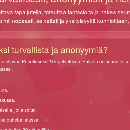
tava tapa jutella, toteuttaa fantasioita ja hakea seur
toimii nopeasti, selkeästi ja yksityisyyttä kunnioittaen.
si turvallista ja anonyymiä?
luotettavaa Puhelinseksi24h-palvelussa. Palvelu on suunniteltu nii
ssasi.
.
ina.
askussa.
elle, jolle soitat.
ina puhelun alussa.
tu enintään 30 minuuttiin.