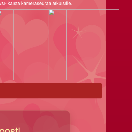
ysi-ikäistä kameraseuraa aikuisille.
posti