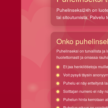
Puhelinseksi24h on luotet
tai sitoutumista. Palvelu 
Onko puhelinsek
Puhelinseksi on turvallista ja 
huolettomasti ja omassa rauha
Et jaa henkilötietoja muille
Voit pysyä täysin anonyym
Puhelu ei näy eriteltynä l
Soittajan numero ei näy nais
Puhelun hinta kerrotaan a
Puhelun pituus on rajoitet