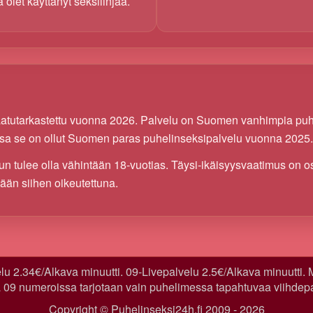
 olet käyttänyt seksilinjaa.
aatutarkastettu vuonna 2026. Palvelu on Suomen vanhimpia puhe
oissa se on ollut Suomen paras puhelinseksipalvelu vuonna 2025.
n tulee olla vähintään 18-vuotias. Täysi-ikäisyysvaatimus on os
tään siihen oikeutettuna.
u 2.34€/Alkava minuutti. 09-Livepalvelu 2.5€/Alkava minuutti. M
 09 numeroissa tarjotaan vain puhelimessa tapahtuvaa viihdep
Copyright © Puhelinseksi24h.fi 2009 - 2026